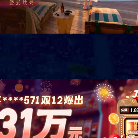
饰玻纤毡制成，背
板两边开槽、两边
明架变成暗架，表