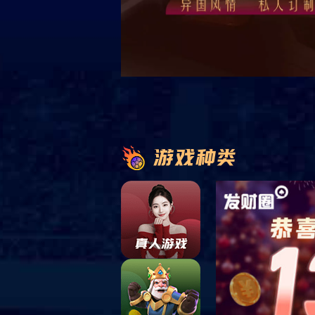
HM-FG-01
作者：admin
发布时间：2017-09-27 14:43
采用同密度的玻纤板，表面复合装
面覆玻纤毡，四边做封边处理。此
平直，安装后表面遮住龙骨面，使
面达到完美的统一，拆卸方...